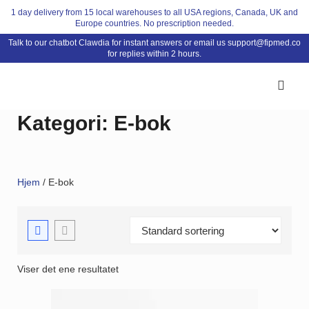
Skip
1 day delivery from 15 local warehouses to all USA regions, Canada, UK and
Europe countries. No prescription needed.
to
Talk to our chatbot Clawdia for instant answers or email us
support@fipmed.co
content
for replies within 2 hours.
Kategori:
E-bok
Hjem
/ E-bok
Viser det ene resultatet