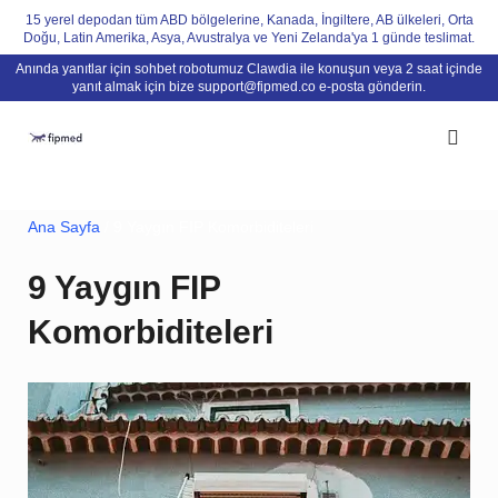
Skip
15 yerel depodan tüm ABD bölgelerine, Kanada, İngiltere, AB ülkeleri, Orta
Doğu, Latin Amerika, Asya, Avustralya ve Yeni Zelanda'ya 1 günde teslimat.
to
Anında yanıtlar için sohbet robotumuz Clawdia ile konuşun veya 2 saat içinde
content
yanıt almak için bize
support@fipmed.co
e-posta gönderin.
Ana Sayfa
/ 9 Yaygın FIP Komorbiditeleri
9 Yaygın FIP
Komorbiditeleri