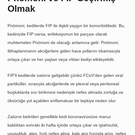
Olmak
Pnömoni, kedilerde FIP ile ilişkili yaygın bir komorbiditedir. Bu,
kedinizde FIP varsa, enfeksiyonun bir parçası olarak
muhtemelen Pnömoni de olacağı anlamına gelir. Pnömoni,
iltihaplanmanın akciğerlere giden hava yollarını tıkamasıyla
ortaya çıkar ve her yaştan veya ırktan kediyi etkileyebilir.
FIP’li kedilerde zatürre gelişebilir çünkü FCoV’den gelen viral
partiküller, sırasıyla akciğerlerde ve plevral veya peritoneal
boşluklarda sıvı birikmesi nedeniyle nefes almada zorluğa ve
öksürüğe yol açabilen enflamatuar bir tepkiye neden olur.
Zatürre belirtileri genellikle kedi koronavirüsüne maruz
kaldıktan sonraki iki hafta içinde ortaya çıkar ve iştahsızlık,
uyuşukluk, ateş, hızlı nefes alma, kalp atış hızında artış, nefes