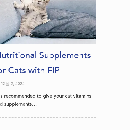
폴란드어
브라질 포르투갈어
로마니아어
스페인어
터어키어
utritional Supplements
일어
아랍어
or Cats with FIP
러시아어
12월 2, 2022
그리스어
 is recommended to give your cat vitamins
체코슬로바키아어
d supplements…
노르웨이 보크말어
스웨덴어
슬라브어