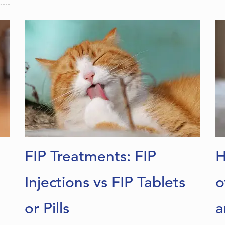
FIP Treatments: FIP
H
Injections vs FIP Tablets
o
or Pills
a