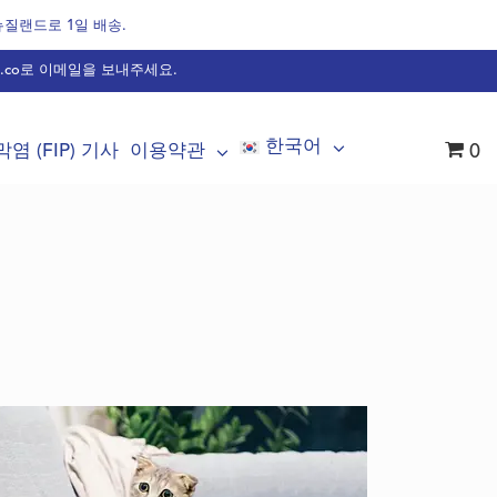
 뉴질랜드로 1일 배송.
.co
로 이메일을 보내주세요.
한국어
염 (FIP) 기사
이용약관
0
불가리아어
덴마크어
화란어
영어
불어
핀란드어
독어
헝가리어
이태리어