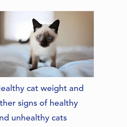
슬로베니아어
ealthy cat weight and
ther signs of healthy
nd unhealthy cats