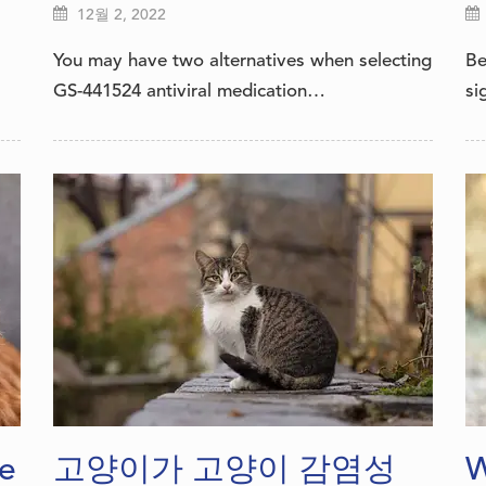
12월 2, 2022
You may have two alternatives when selecting
Be
GS-441524 antiviral medication…
si
e
고양이가 고양이 감염성
W