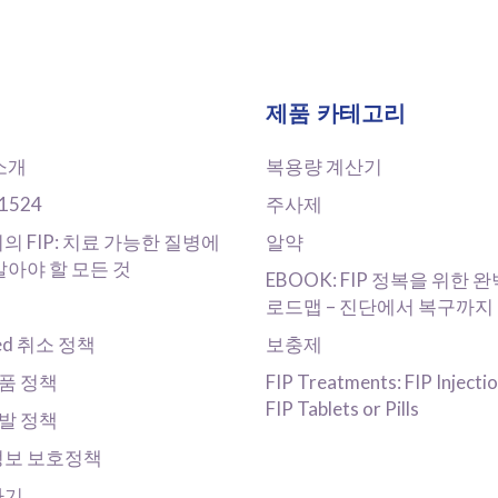
제품 카테고리
소개
복용량 계산기
41524
주사제
의 FIP: 치료 가능한 질병에
알약
알아야 할 모든 것
EBOOK: FIP 정복을 위한 
로드맵 – 진단에서 복구까지
ed 취소 정책
보충제
반품 정책
FIP Treatments: FIP Injectio
FIP Tablets or Pills
재발 정책
보 보호정책
하기