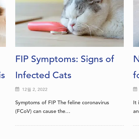
FIP Symptoms: Signs of
N
is
Infected Cats
f
12월 2, 2022
Symptoms of FIP The feline coronavirus
It
(FCoV) can cause the…
an