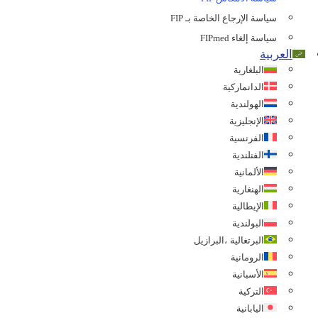
سياسة الإرجاع الخاصة بـ FIP
سياسة إلغاء FIPmed
العربية
البلغارية
الدانماركية
الهولندية
الإنجليزية
الفرنسية
الفنلندية
الألمانية
الهنغارية
الإيطالية
البولندية
البرتغالية ،البرازيل
الرومانية
الأسبانية
التركية
اليابانية