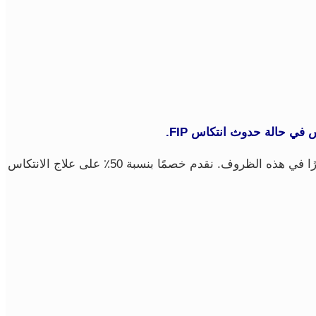
تتعافى العديد من القطط تمامًا من عدوى FIP في غضون 84 يومًا. نحن نقدر قرارك أنت وطبيبك البيطري بوقف برنامج العلاج مبكرًا في هذه الظروف. نقدم خصمًا بنسبة 50٪ على علاج الانتكاس