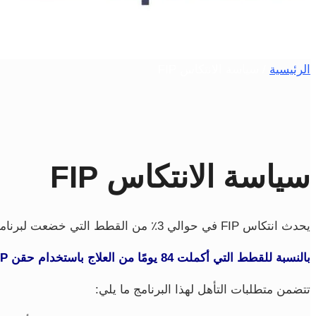
الرئيسية
/ سياسة الانتكاس FIP
سياسة الانتكاس FIP
يحدث انتكاس FIP في حوالي 3٪ من القطط التي خضعت لبرنامج علاج FipMed FIP. على هذا النحو ، قد يغطي برنامج الحسم من FipMed الانتكاس مخاوفك من الانتكاس.
بالنسبة للقطط التي أكملت 84 يومًا من العلاج باستخدام حقن FipMed FIP فقط أو كبسولات فموية ، هناك خصم بنسبة 50٪ على علاج الانتكاس في حالة حدوث انتكاس FIP.
تتضمن متطلبات التأهل لهذا البرنامج ما يلي: