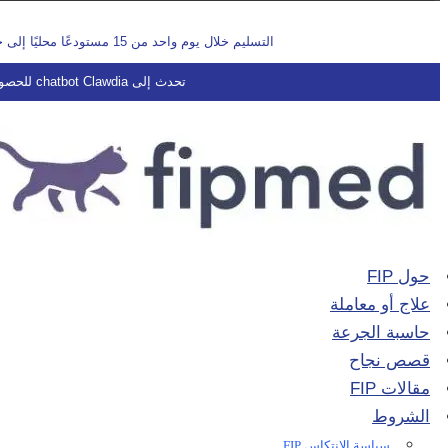
التسليم خلال يوم واحد من 15 مستودعًا محليًا إلى جميع مناطق الولايات المتحدة وكندا والمملكة المتحدة ودول الاتحاد الأوروبي والشرق الأوسط وأمريكا اللاتينية وآسيا وأستراليا ونيوزيلندا.
تحدث إلى chatbot Clawdia للحصول على إجابات فورية أو راسلنا عبر البريد الإلكتروني على
حول FIP
علاج أو معاملة
حاسبة الجرعة
قصص نجاح
مقالات FIP
الشروط
سياسة الانتكاس FIP