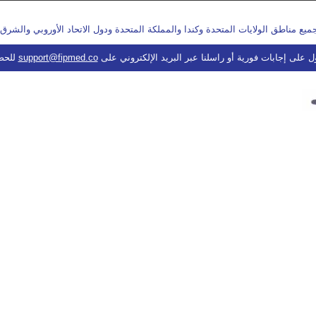
support@fipmed.co
للحص