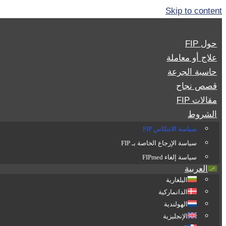
Skip to content
حول FIP
علاج أو معاملة
حاسبة الجرعة
قصص نجاح
مقالات FIP
الشروط
سياسة الانتكاس FIP
سياسة الإرجاع الخاصة بـ FIP
سياسة إلغاء FIPmed
العربية
البلغارية
الدانماركية
الهولندية
الإنجليزية