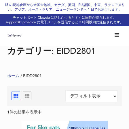
Skip
15 の現地倉庫から米国全地域、カナダ、英国、EU 諸国、中東、ラテンアメリ
カ、アジア、オーストラリア、ニュージーランドへ 1 日でお届けします。
to
チャットボット Clawdia に話しかけるとすぐに回答が得られます。
content
support@fipmed.co
に電子メールを送信すると 2 時間以内に返信されます。
カテゴリー:
EIDD2801
ホーム
/ EIDD2801
1件の結果を表示中