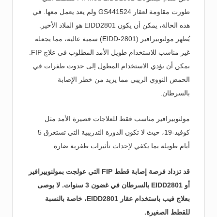
طورت مقاومة لعقار GS441524 ولم يعد يعمل معها. في
هذه الحالة، يمكن أن يكون EIDD2801 هو الملاذ الأخير.
يُظهر مولنوبيرافير (EIDD-2801) سمية عالية، مما يجعله
غير مناسب للاستخدام طويل الأمد المطلوب في علاج FIP.
يمكن أن يؤدي الاستخدام المطول إلى حدوث طفرات في
الحمض النووي الريبي مما يزيد من خطر الإصابة
بالسرطان.
مولنوبيرافير مناسب فقط للعلاجات قصيرة الأمد مثل
كوفيد-19، حيث لا تكون الدورة التدريبية التي تستغرق 5
أيام طويلة بما يكفي لإحداث تأثيرات طفرية ضارة.
قد تزداد فرصة إصابة قطط FIP التي عولجت بمولنوبيرافير
أو EIDD2801 بالسرطان في غضون 3 سنوات. لا يوصى
بعلاج فيب باستخدام عقار EIDD2801، خاصة بالنسبة
للقطط الصغيرة.