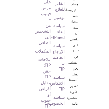
على
القابل
مضاد
مرض
للعلاج
للفيروسات
فيليب
منقذ
توصيل
–
للحياة
من
سياسة
ثبت
التشخيص
إلغاء
أنه
إلى
FIPmed
يقضي
التعافي
على
سياسة
المكملات
FIP
الإرجاع
في
الخاصة
علاجات
القطط.
بـ
FIP:
نحن
FIP
حقن
نفخر
FIP
سياسة
بأنفسنا
مقابل
الانتكاس
لتقديم
أقراص
FIP
الأدوية
أو
سياسة
المختبرة
حبوب
الخصوصية
عالية
FIP