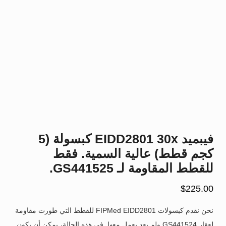
فيبميد EIDD2801 30x كبسولة (5
كجم قطط) عالية السمية. فقط
للقطط المقاومة لـ GS441525.
$
225.00
نحن نقدم كبسولات FIPMed EIDD2801 للقطط التي طورت مقاومة
لعقار GS441524 ولم يعد يعمل معها. في هذه الحالة، يمكن أن يكون