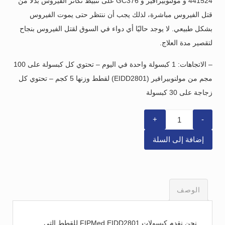
441524 و مولنوبيرافير و GC376 على تثبيط تكاثر الفيروس بدلاً من
قتل الفيروس مباشرة، لذلك يجب أن ننتظر حتى يموت الفيروس
بشكل طبيعي. لا يوجد حاليًا أي دواء في السوق لقتل الفيروس بنجاح
لتقصير مدة العلاج.
– الاتجاهات: 1 كبسولة واحدة في اليوم – تحتوي كل كبسولة على 100
مجم من مولنوبيرافير (EIDD2801) لقطط وزنها 5 كجم – تحتوي كل
زجاجة على 30 كبسولة
Quantity
إضافة إلى السلة
الوصف
نحن نقدم كبسولات FIPMed EIDD2801 للقطط التي