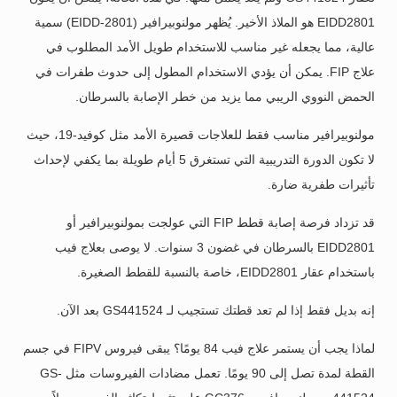
EIDD2801 هو الملاذ الأخير. يُظهر مولنوبيرافير (EIDD-2801) سمية
عالية، مما يجعله غير مناسب للاستخدام طويل الأمد المطلوب في
علاج FIP. يمكن أن يؤدي الاستخدام المطول إلى حدوث طفرات في
الحمض النووي الريبي مما يزيد من خطر الإصابة بالسرطان.
مولنوبيرافير مناسب فقط للعلاجات قصيرة الأمد مثل كوفيد-19، حيث
لا تكون الدورة التدريبية التي تستغرق 5 أيام طويلة بما يكفي لإحداث
تأثيرات طفرية ضارة.
قد تزداد فرصة إصابة قطط FIP التي عولجت بمولنوبيرافير أو
EIDD2801 بالسرطان في غضون 3 سنوات. لا يوصى بعلاج فيب
باستخدام عقار EIDD2801، خاصة بالنسبة للقطط الصغيرة.
إنه بديل فقط إذا لم تعد قطتك تستجيب لـ GS441524 بعد الآن.
لماذا يجب أن يستمر علاج فيب 84 يومًا؟ يبقى فيروس FIPV في جسم
القطة لمدة تصل إلى 90 يومًا. تعمل مضادات الفيروسات مثل GS-