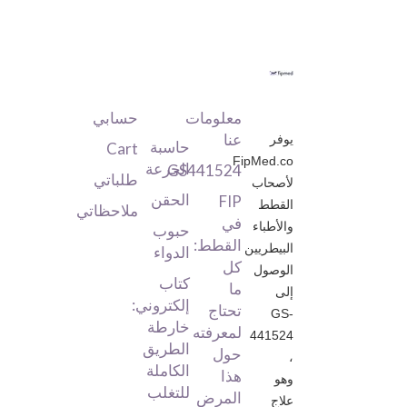
معلومة
فئة
حسابي
المنتج
معلومات
حسابي
عنا
يوفر
حاسبة
Cart
FipMed.co
الجرعة
GS441524
طلباتي
لأصحاب
الحقن
FIP
القطط
ملاحظاتي
في
والأطباء
حبوب
القطط:
البيطريين
الدواء
كل
الوصول
كتاب
ما
إلى
إلكتروني:
تحتاج
GS-
خارطة
لمعرفته
441524
الطريق
حول
،
الكاملة
هذا
وهو
للتغلب
المرض
علاج