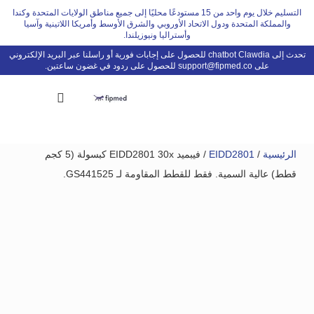
Ski
التسليم خلال يوم واحد من 15 مستودعًا محليًا إلى جميع مناطق الولايات المتحدة وكندا
والمملكة المتحدة ودول الاتحاد الأوروبي والشرق الأوسط وأمريكا اللاتينية وآسيا
t
وأستراليا ونيوزيلندا.
conten
تحدث إلى chatbot Clawdia للحصول على إجابات فورية أو راسلنا عبر البريد الإلكتروني
على
support@fipmed.co
للحصول على ردود في غضون ساعتين.
الرئيسية
/
EIDD2801
/ فيبميد EIDD2801 30x كبسولة (5 كجم
قطط) عالية السمية. فقط للقطط المقاومة لـ GS441525.