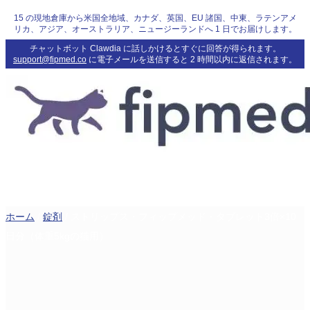
15 の現地倉庫から米国全地域、カナダ、英国、EU 諸国、中東、ラテンアメ
リカ、アジア、オーストラリア、ニュージーランドへ 1 日でお届けします。
チャットボット Clawdia に話しかけるとすぐに回答が得られます。
support@fipmed.co
に電子メールを送信すると 2 時間以内に返信されます。
ホーム
/
錠剤
/ ストリップス・フィップメッド・タブレット3倍×10
日分（体重5kgの猫用）