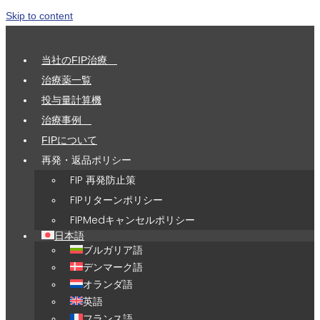
Skip to content
当社のFIP治療
治療薬一覧
投与量計算機
治療事例
FIPについて
再発・返品ポリシー
FIP 再発防止策
FIPリターンポリシー
FIPMedキャンセルポリシー
日本語
ブルガリア語
デンマーク語
オランダ語
英語
フランス語