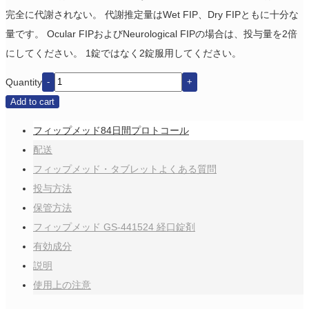
完全に代謝されない。 代謝推定量はWet FIP、Dry FIPともに十分な
量です。 Ocular FIPおよびNeurological FIPの場合は、投与量を2倍
にしてください。 1錠ではなく2錠服用してください。
Quantity
Add to cart
フィップメッド84日間プロトコール
配送
フィップメッド・タブレットよくある質問
投与方法
保管方法
フィップメッド GS-441524 経口錠剤
有効成分
説明
使用上の注意