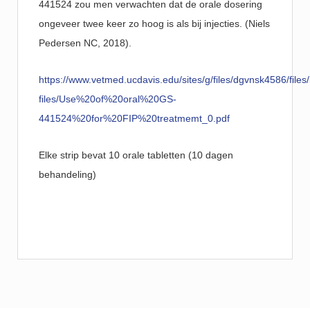
441524 zou men verwachten dat de orale dosering
ongeveer twee keer zo hoog is als bij injecties. (Niels
Pedersen NC, 2018).
https://www.vetmed.ucdavis.edu/sites/g/files/dgvnsk4586/files/i
files/Use%20of%20oral%20GS-
441524%20for%20FIP%20treatmemt_0.pdf
Elke strip bevat 10 orale tabletten (10 dagen
behandeling)