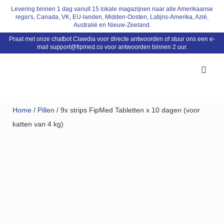
Ga
Levering binnen 1 dag vanuit 15 lokale magazijnen naar alle Amerikaanse
regio's, Canada, VK, EU-landen, Midden-Oosten, Latijns-Amerika, Azië,
naar
Australië en Nieuw-Zeeland.
de
Praat met onze chatbot Clawdia voor directe antwoorden of stuur ons een e-
mail
support@fipmed.co
voor antwoorden binnen 2 uur.
inhoud
Home
/
Pillen
/ 9x strips FipMed Tabletten x 10 dagen (voor
katten van 4 kg)