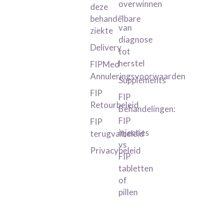
overwinnen
deze
–
behandelbare
van
ziekte
diagnose
Delivery
tot
herstel
FIPMed
Annuleringsvoorwaarden
Supplements
FIP
FIP
Retourbeleid
Behandelingen:
FIP
FIP
injecties
terugvalbeleid
vs
Privacybeleid
FIP
tabletten
of
pillen