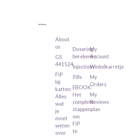
Information
Product
My
Category
Account
About
us
Dosering
My
berekenen
Account
GS
441524
Injections
Winkelkarretje
FIP
Pills
My
bij
Orders
EBOOK:
katten:
Het
My
Alles
complete
Reviews
wat
stappenplan
je
om
moet
FIP
weten
te
over