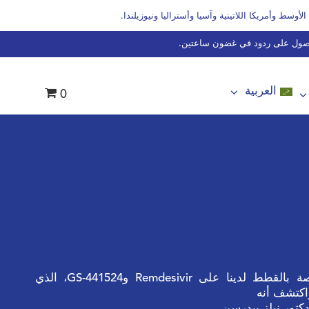
ول على ردود في غضون ساعتين.
العربية
0
البلغارية
الدانماركية
الهولندية
الإنجليزية
الفرنسية
الفنلندية
الألمانية
تعتمد أدوية FIP الخاصة بالقطط لدينا على Remdesivir وGS-441524، الذي
الهنغارية
الإيطالية