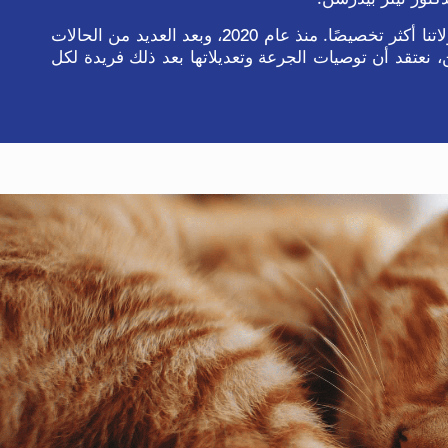
البولندية
ومع ذلك ، فإن بروتوكولاتنا أكثر تخصيصًا. منذ عام 2020، وبعد العديد من الحالات
، نعتقد أن توصيات الجرعة وتعديلاتها بعد ذلك فريدة لكل
البرتغالية ،البرازيل
الرومانية
الأسبانية
التركية
اليابانية
الكورية
الروسية
اليونانية
التشيكية
البوكمالية النرويجية
السويدية
السلافية