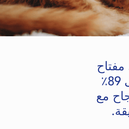
السلوفانية
مفتاح
٪
اح مع
قة.