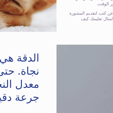
ر الوقت.
 معك عن كثب لتقديم المشورة
المثال تعليمك كيف
الدقة هي 
نجاة. حتى 89
معدل النج
جرعة دقي