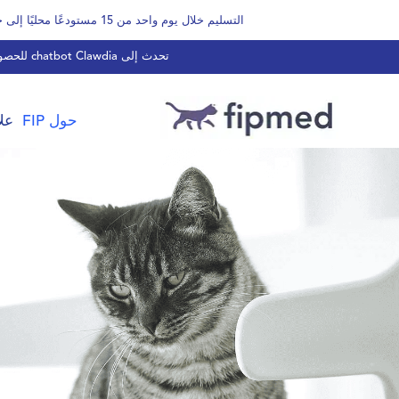
التسليم خلال يوم واحد من 15 مستودعًا محليًا إلى جميع مناطق الولايات المتحدة وكندا والمملكة المتحدة ودول الاتحاد الأوروبي والشرق الأوسط وأمريكا اللاتينية وآسيا وأستراليا ونيوزيلندا.
تحدث إلى chatbot Clawdia للحصول على إجابات فورية أو راسلنا عبر البريد الإلكتروني على
حول FIP
علا