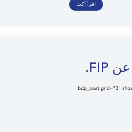
اقرأ أكث
FIP.
[bdp_post grid="3" sh