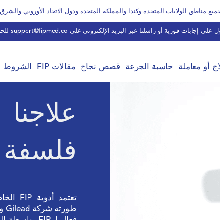
support@fipmed.co
للحص
ج أو معاملة
حاسبة الجرعة
قصص نجاح
مقالات FIP
الشروط
علاجنا
فلسفة
طورته شركة Gilead واكتشف أنه
فعال لـ FIP بواسطة الدكتور نيلز بيدرسن.