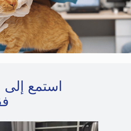
استمع إلى 
فق