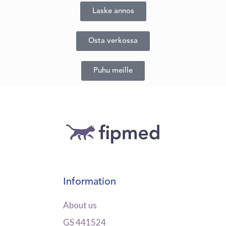
Laske annos
Osta verkossa
Puhu meille
Information
About us
GS 441524