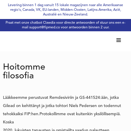
Levering binnen 1 dag vanuit 15 lokale magazijnen naar alle Amerikaanse
regio's, Canada, VK, EU-landen, Midden-Oosten, Latijns-Amerika, Azië,
Australië en Nieuw-Zeeland.
Praat met onze chatbot Clawdia voor directe antwoorden of stuur ons een e-
mail
support@fipmed.co
voor antwoorden binnen 2 uur.
Hoitomme
filosofia
Lääkkeemme perustuvat Remdesiviriin ja GS-441524:ään, jotka
Gilead on kehittänyt ja jotka tohtori Niels Pedersen on todennut
tehokkaiksi FIP:hen.Protokollimme ovat kuitenkin yksilöllisempiä.
Koska
2020, lukuisten tapausten ja omistajilta saadun palautteen