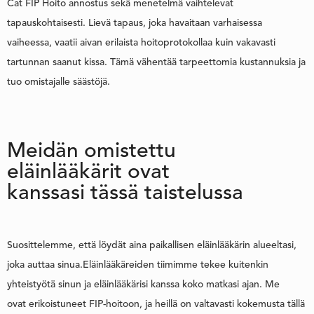
Cat FIP Hoito annostus sekä menetelmä vaihtelevat
tapauskohtaisesti. Lievä tapaus, joka havaitaan varhaisessa
vaiheessa, vaatii aivan erilaista hoitoprotokollaa kuin vakavasti
tartunnan saanut kissa. Tämä vähentää tarpeettomia kustannuksia ja
tuo omistajalle säästöjä.
Meidän omistettu
eläinlääkärit ovat
kanssasi tässä taistelussa
Suosittelemme, että löydät aina paikallisen eläinlääkärin alueeltasi,
joka auttaa sinua.Eläinlääkäreiden tiimimme tekee kuitenkin
yhteistyötä sinun ja eläinlääkärisi kanssa koko matkasi ajan. Me
ovat erikoistuneet FIP-hoitoon, ja heillä on valtavasti kokemusta tällä