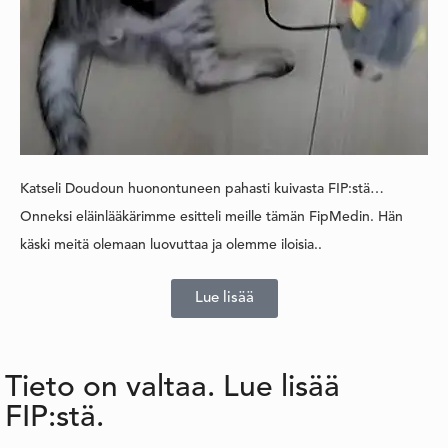
Katseli Doudoun huonontuneen pahasti kuivasta FIP:stä…
Onneksi eläinlääkärimme esitteli meille tämän FipMedin. Hän
käski meitä olemaan luovuttaa ja olemme iloisia..
Lue lisää
Tieto on valtaa. Lue lisää
FIP:stä.