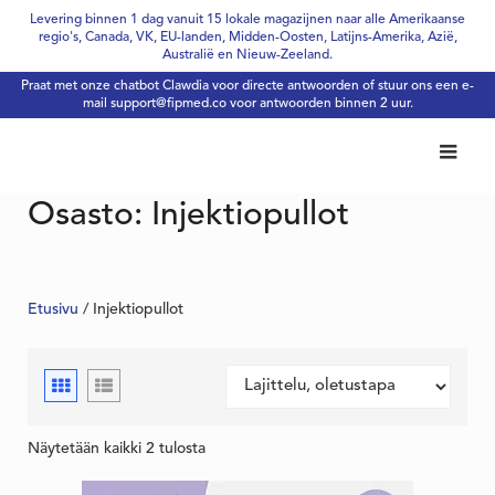
Skip
Levering binnen 1 dag vanuit 15 lokale magazijnen naar alle Amerikaanse
regio's, Canada, VK, EU-landen, Midden-Oosten, Latijns-Amerika, Azië,
to
Australië en Nieuw-Zeeland.
content
Praat met onze chatbot Clawdia voor directe antwoorden of stuur ons een e-
mail
support@fipmed.co
voor antwoorden binnen 2 uur.
Osasto:
Injektiopullot
Etusivu
/ Injektiopullot
Näytetään kaikki 2 tulosta