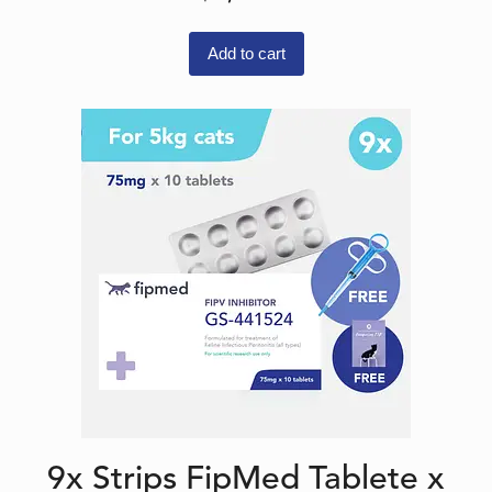
Add to cart
9x Strips FipMed Tablete x