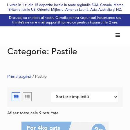
Skip
Livrare în 1 zi din 15 depozite locale în toate regiunile SUA, Canada, Marea
Britanie, țările UE, Orientul Mijlociu, America Latină, Asia, Australia și NZ.
to
Discutați cu chatbot-ul nostru Clawdia pentru răspunsuri instantanee sau
content
trimiteți-ne un e-mail
support@fipmed.co
pentru răspunsuri în 2 ore.
Categorie:
Pastile
Prima pagină
/ Pastile
Afișez toate cele 9 rezultate