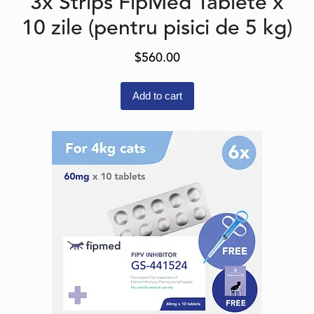
3x Strips FipMed Tablete x
10 zile (pentru pisici de 5 kg)
$
560.00
Add to cart