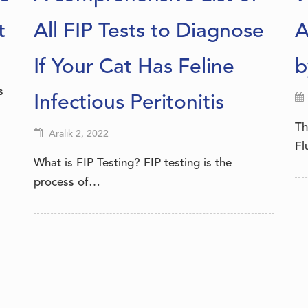
t
All FIP Tests to Diagnose
A
If Your Cat Has Feline
b
s
Infectious Peritonitis
Th
Aralık 2, 2022
Fl
What is FIP Testing? FIP testing is the
process of…