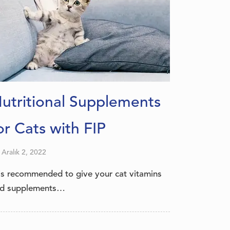
İtalyanca
Polonyaca
Portekizce, Brezilya
Rumence
İspanyolca
Japonca
utritional Supplements
Kore dili
or Cats with FIP
Arapça
Rusça
Aralık 2, 2022
Yunanca
 is recommended to give your cat vitamins
Çekçe
d supplements…
Bokmal Norveç dili
İsveççe