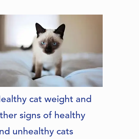
Slav dili
Sloven dili
ealthy cat weight and
ther signs of healthy
nd unhealthy cats