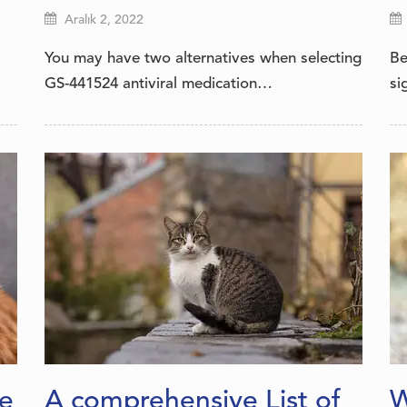
Aralık 2, 2022
You may have two alternatives when selecting
Be
GS-441524 antiviral medication…
si
e
A comprehensive List of
W