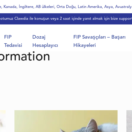
 Kanada, İngiltere, AB ülkeleri, Orta Doğu, Latin Amerika, Asya, Avustraly
botumuz Clawdia ile konuşun veya 2 saat içinde yanıt almak için bize
suppor
FIP
Dozaj
FIP Savaşçıları – Başarı
Tedavisi
Hesaplayıcı
Hikayeleri
formation