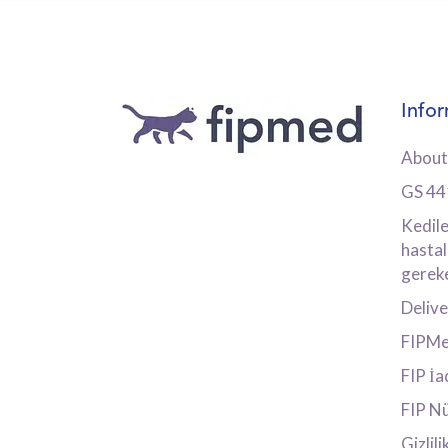
Info
About
GS 4
Kedile
hastal
gereke
Deliv
FIPMed
FIP İa
FIP Nü
Gizlili