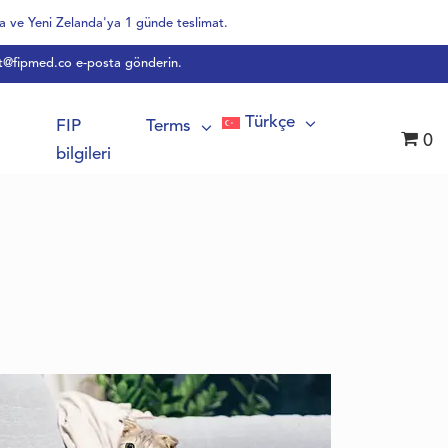
a ve Yeni Zelanda'ya 1 günde teslimat.
t@fipmed.co
e-posta gönderin.
Türkçe
FIP
Terms
0
bilgileri
Bulgarca
Danca
Hollandaca
İngilizce
Fransızca
Fince
Almanca
Macarca