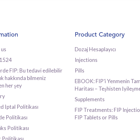
rmation
Product Category
 us
Dozaj Hesaplayıcı
41524
Injections
rde FIP: Bu tedavi edilebilir
Pills
ık hakkında bilmeniz
EBOOK: FIP’i Yenmenin Tam
n her şey
Haritası – Teşhisten İyileşm
ery
Supplements
 İptal Politikası
FIP Treatments: FIP Injectio
de Politikası
FIP Tablets or Pills
ks Politikası
k Politikası