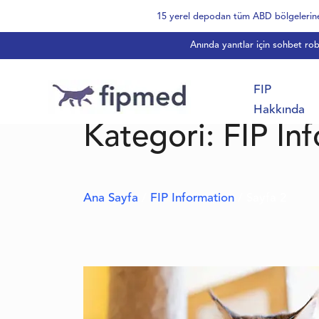
Skip
15 yerel depodan tüm ABD bölgelerine,
to
Anında yanıtlar için sohbet ro
content
FIP
Hakkında
Kategori:
FIP In
Ana Sayfa
/
FIP Information
/ Sayfa 2