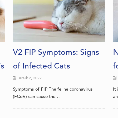
V2 FIP Symptoms: Signs
N
is
of Infected Cats
f
Aralık 2, 2022
Symptoms of FIP The feline coronavirus
It
(FCoV) can cause the…
an