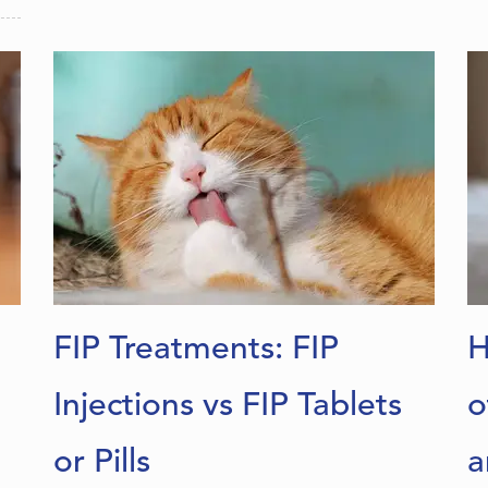
FIP Treatments: FIP
H
Injections vs FIP Tablets
o
or Pills
a