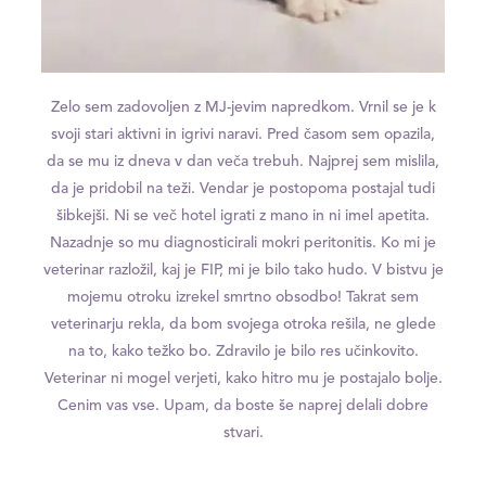
Zelo sem zadovoljen z MJ-jevim napredkom. Vrnil se je k
svoji stari aktivni in igrivi naravi. Pred časom sem opazila,
da se mu iz dneva v dan veča trebuh. Najprej sem mislila,
da je pridobil na teži. Vendar je postopoma postajal tudi
šibkejši. Ni se več hotel igrati z mano in ni imel apetita.
Nazadnje so mu diagnosticirali mokri peritonitis. Ko mi je
veterinar razložil, kaj je FIP, mi je bilo tako hudo. V bistvu je
mojemu otroku izrekel smrtno obsodbo! Takrat sem
veterinarju rekla, da bom svojega otroka rešila, ne glede
na to, kako težko bo. Zdravilo je bilo res učinkovito.
Veterinar ni mogel verjeti, kako hitro mu je postajalo bolje.
Cenim vas vse. Upam, da boste še naprej delali dobre
stvari.