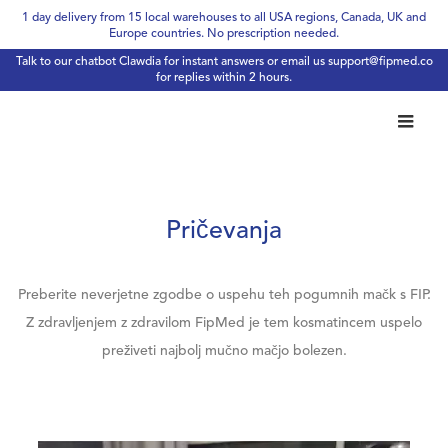
1 day delivery from 15 local warehouses to all USA regions, Canada, UK and
Europe countries. No prescription needed.
Talk to our chatbot Clawdia for instant answers or email us
support@fipmed.co
for replies within 2 hours.
Pričevanja
Preberite neverjetne zgodbe o uspehu teh pogumnih mačk s FIP.
Z zdravljenjem z zdravilom FipMed je tem kosmatincem uspelo
preživeti najbolj mučno mačjo bolezen.