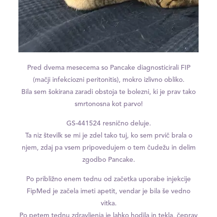
Pred dvema mesecema so Pancake diagnosticirali FIP
(mačji infekciozni peritonitis), mokro izlivno obliko.
Bila sem šokirana zaradi obstoja te bolezni, ki je prav tako
smrtonosna kot parvo!
GS-441524 resnično deluje.
Ta niz številk se mi je zdel tako tuj, ko sem prvič brala o
njem, zdaj pa vsem pripovedujem o tem čudežu in delim
zgodbo Pancake.
Po približno enem tednu od začetka uporabe injekcije
FipMed je začela imeti apetit, vendar je bila še vedno
vitka.
Po petem tednu zdravljenja je lahko hodila in tekla, čeprav