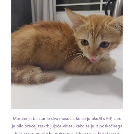
Martian je bil star le dva meseca, ko se je okužil s FIP, zato
je bilo precej zaskrbljujoče videti, kako se je iz poskočnega
dečka spremenil v letargičnega. Zdelo se je, kot da ga je