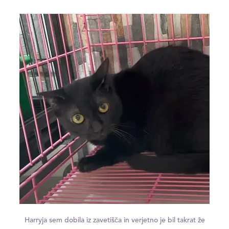
Harryja sem dobila iz zavetišča in verjetno je bil takrat že