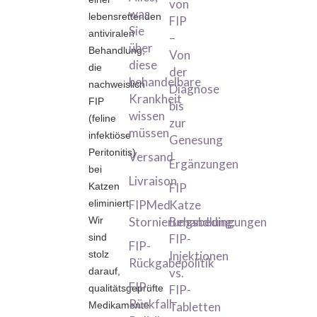
von
was
lebensrettenden
FIP
Sie
antiviralen
–
über
Behandlung,
Von
diese
die
der
behandelbare
nachweislich
Diagnose
Krankheit
FIP
bis
wissen
(feline
zur
müssen
infektiöse
Genesung
Peritonitis)
Versand
Ergänzungen
bei
Livraison
Katzen
FIP
eliminiert.
FIPMed
Katze
Wir
Stornierungsbedingungen
Behandlung:
sind
FIP-
FIP-
stolz
Injektionen
Rückgabepolitik
darauf,
vs.
FIP-
qualitätsgeprüfte
FIP-
Rückfall-
Medikamente
Tabletten