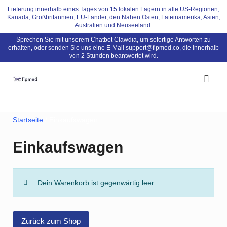
Skip
Lieferung innerhalb eines Tages von 15 lokalen Lagern in alle US-Regionen,
Kanada, Großbritannien, EU-Länder, den Nahen Osten, Lateinamerika, Asien,
to
Australien und Neuseeland.
content
Sprechen Sie mit unserem Chatbot Clawdia, um sofortige Antworten zu
erhalten, oder senden Sie uns eine E-Mail
support@fipmed.co
, die innerhalb
von 2 Stunden beantwortet wird.
Startseite
/ Einkaufswagen
Einkaufswagen
Dein Warenkorb ist gegenwärtig leer.
Zurück zum Shop