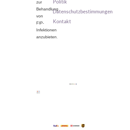
Politik
zur
Behandlung
Datenschutzbestimmungen
von
Kontakt
FIP-
Infektionen
anzubieten.
Powered
Secure
by
Payment
Stripe
Delivery
partners: