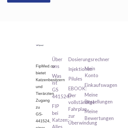
Information
Produktkategor
Mein
Konto
Über
Dosierungsrechner
uns
FipMed.co
Mein
Injektionen
bietet
Konto
Was
Pilules
Katzenbesitzern
ist
Einkaufswagen
und
EBOOK:
GS
Tierärzten
Meine
Der
441524?
Zugang
Bestellungen
vollständige
FIP
zu
Fahrplan
Meine
bei
GS-
zur
Bewertungen
Katzen:
441524,
Überwindung
Alles,
einer