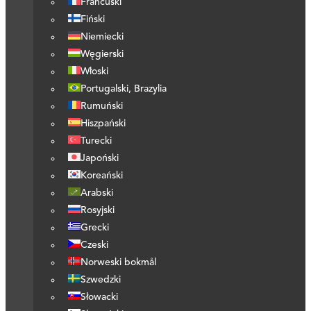
Francuski
Fiński
Niemiecki
Węgierski
Włoski
Portugalski, Brazylia
Rumuński
Hiszpański
Turecki
Japoński
Koreański
Arabski
Rosyjski
Grecki
Czeski
Norweski bokmål
Szwedzki
Słowacki