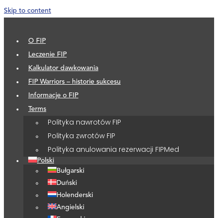
Skip to content
O FIP
Leczenie FIP
Kalkulator dawkowania
FIP Warriors – historie sukcesu
Informacje o FIP
Terms
Polityka nawrotów FIP
Polityka zwrotów FIP
Polityka anulowania rezerwacji FIPMed
Polski
Bułgarski
Duński
Holenderski
Angielski