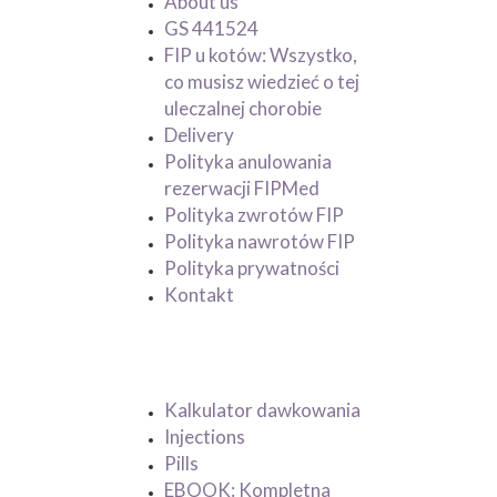
About us
GS 441524
FIP u kotów: Wszystko,
co musisz wiedzieć o tej
uleczalnej chorobie
Delivery
Polityka anulowania
rezerwacji FIPMed
Polityka zwrotów FIP
Polityka nawrotów FIP
Polityka prywatności
Kontakt
Product Category
Kalkulator dawkowania
Injections
Pills
EBOOK: Kompletna