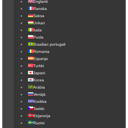
Englanti
Ranska
Saksa
Unkari
Italia
Puola
Brasilian portugali
Romania
Espanja
Turkki
Japani
Korea
Arabia
Venäjä
Kreikka
Tsekki
Kirjanorja
Ruotsi