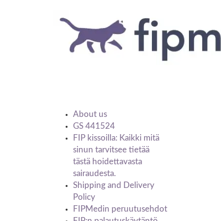
Information
About us
GS 441524
FIP kissoilla: Kaikki mitä
sinun tarvitsee tietää
tästä hoidettavasta
sairaudesta.
Shipping and Delivery
Policy
FIPMedin peruutusehdot
FIP:n palautuskäytäntö