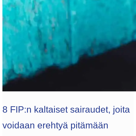
8 FIP:n kaltaiset sairaudet, joita
voidaan erehtyä pitämään