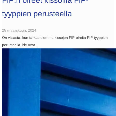
FIP:n oireet kissoilla FIP-
tyyppien perusteella
25 maaliskuun, 2024
On viisasta, kun tarkastelemme kissojen FIP-oireita FIP-tyyppien
perusteella. Ne ovat…