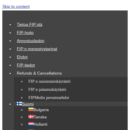
Skip to content
Tietoa FIP:stä
FIP-hoito
Annostuslaskin
FIP:n menestystarinat
Ehdot
FIP-tiedot
Refunds & Cancellations
FIP:n uusiutumiskäytäntö
FIP:n palautuskäytäntö
FIPMedin peruutusehdot
Suomi
Bulgaria
Tanska
Hollanti