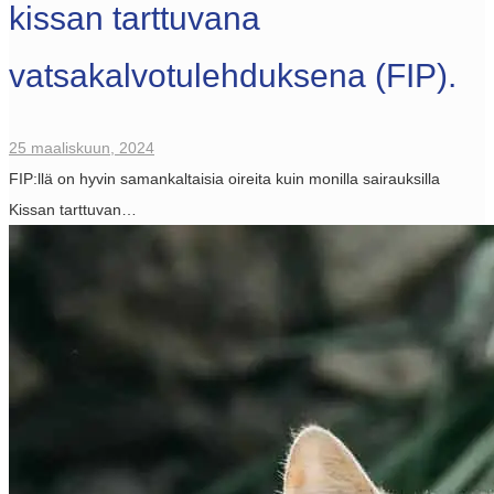
kissan tarttuvana
vatsakalvotulehduksena (FIP).
25 maaliskuun, 2024
FIP:llä on hyvin samankaltaisia oireita kuin monilla sairauksilla
Kissan tarttuvan…