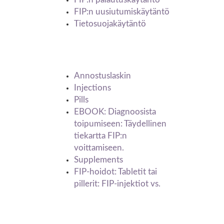
FIP:n uusiutumiskäytäntö
Tietosuojakäytäntö
Product Category
Annostuslaskin
Injections
Pills
EBOOK: Diagnoosista
toipumiseen: Täydellinen
tiekartta FIP:n
voittamiseen.
Supplements
FIP-hoidot: Tabletit tai
pillerit: FIP-injektiot vs.
My Account