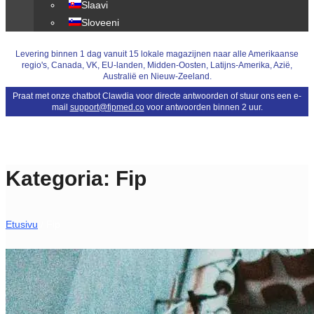
Slaavi
Sloveeni
Levering binnen 1 dag vanuit 15 lokale magazijnen naar alle Amerikaanse
regio's, Canada, VK, EU-landen, Midden-Oosten, Latijns-Amerika, Azië,
Australië en Nieuw-Zeeland.
Praat met onze chatbot Clawdia voor directe antwoorden of stuur ons een e-
mail
support@fipmed.co
voor antwoorden binnen 2 uur.
Kategoria:
Fip
Etusivu
/ Fip