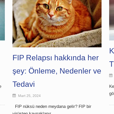
K
FIP Relapsı hakkında her
T
şey: Önleme, Nedenler ve
Tedavi
e
Ke
gö
Mart 25, 2024
FIP nüksü neden meydana gelir? FIP bir
virüsten kaynaklanır,…