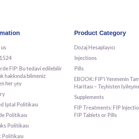
rmation
Product Category
 us
Dozaj Hesaplayıcı
41524
Injections
rde FIP: Bu tedavi edilebilir
Pills
ık hakkında bilmeniz
EBOOK: FIP’i Yenmenin Tam
n her şey
Haritası – Teşhisten İyileşm
ery
Supplements
 İptal Politikası
FIP Treatments: FIP Injectio
de Politikası
FIP Tablets or Pills
ks Politikası
k Politikası