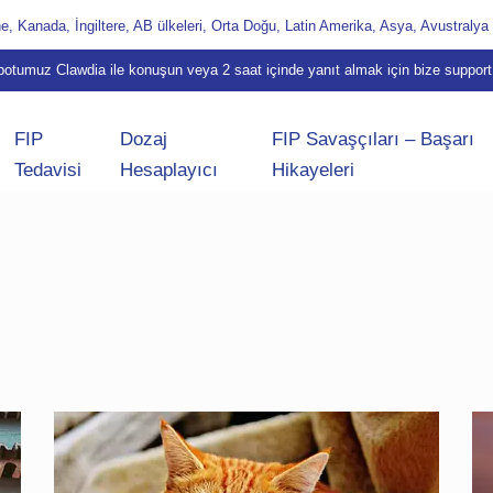
, Kanada, İngiltere, AB ülkeleri, Orta Doğu, Latin Amerika, Asya, Avustralya
obotumuz Clawdia ile konuşun veya 2 saat içinde yanıt almak için bize
suppor
FIP
Dozaj
FIP Savaşçıları – Başarı
Tedavisi
Hesaplayıcı
Hikayeleri