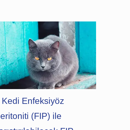
Slav dili
Sloven dili
 Kedi Enfeksiyöz
eritoniti (FIP) ile