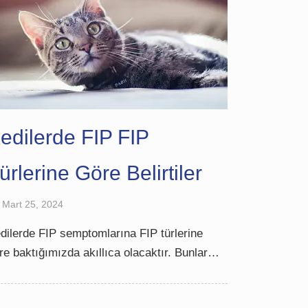
İtalyanca
Polonyaca
Portekizce, Brezilya
Rumence
İspanyolca
Japonca
edilerde FIP FIP
Kore dili
ürlerine Göre Belirtiler
Arapça
Rusça
Mart 25, 2024
Yunanca
dilerde FIP semptomlarına FIP türlerine
Çekçe
re baktığımızda akıllıca olacaktır. Bunlar…
Bokmal Norveç dili
İsveççe