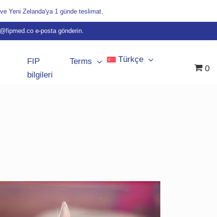
 ve Yeni Zelanda'ya 1 günde teslimat.
t@fipmed.co
e-posta gönderin.
Türkçe
FIP
Terms
0
bilgileri
Bulgarca
Danca
Hollandaca
İngilizce
Fransızca
Fince
Almanca
Macarca