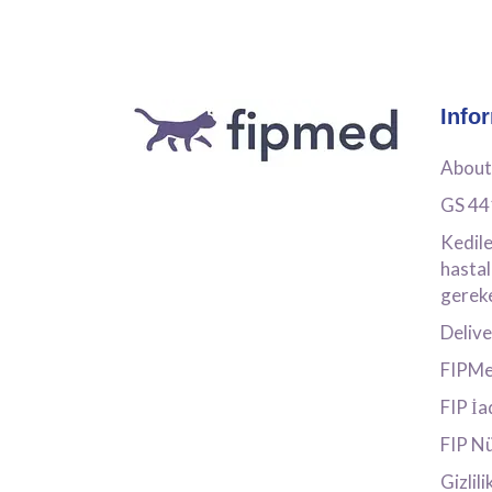
Info
About
GS 4
Kedile
hastal
gereke
Deliv
FIPMed
FIP İa
FIP Nü
Gizlili