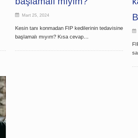
başlamalı mıyım?
k
B
Mart 25, 2024
Kesin tanı konmadan FIP kedilerinin tedavisine
başlamalı mıyım? Kısa cevap…
FI
sa