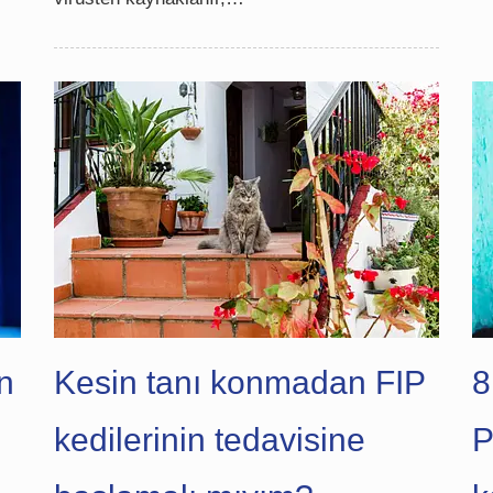
n
Kesin tanı konmadan FIP
8
kedilerinin tedavisine
P