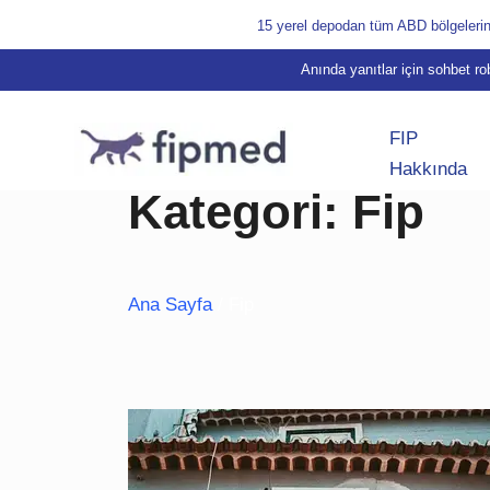
Skip
15 yerel depodan tüm ABD bölgelerine
to
Anında yanıtlar için sohbet r
content
FIP
Hakkında
Kategori:
Fip
Ana Sayfa
/ Fip