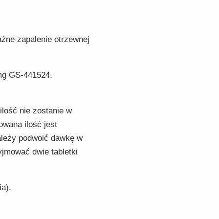
źne zapalenie otrzewnej
 mg GS-441524.
ilość nie zostanie w
wana ilość jest
Należy podwoić dawkę w
yjmować dwie tabletki
a).