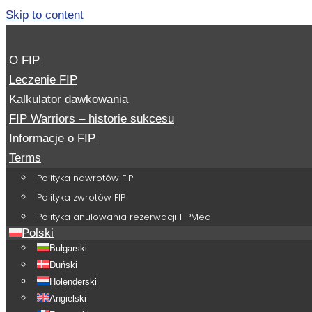
Skip to content
O FIP
Leczenie FIP
Kalkulator dawkowania
FIP Warriors – historie sukcesu
Informacje o FIP
Terms
Polityka nawrotów FIP
Polityka zwrotów FIP
Polityka anulowania rezerwacji FIPMed
Polski
Bułgarski
Duński
Holenderski
Angielski