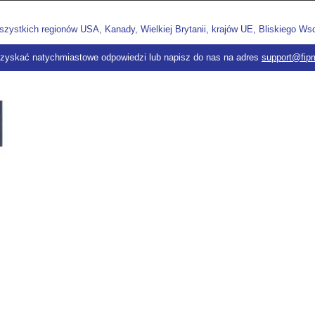
stkich regionów USA, Kanady, Wielkiej Brytanii, krajów UE, Bliskiego Wschod
zyskać natychmiastowe odpowiedzi lub napisz do nas na adres
support@fip