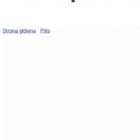
Strona główna
/
Pills
/ 6x Strips FipMed tabletki x 10 dni (