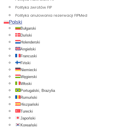
Polityka zwrotów FIP
Polityka anulowania rezerwacji FIPMed
Polski
Bułgarski
Duński
Holenderski
Angielski
Francuski
Fiński
Niemiecki
Węgierski
Włoski
Portugalski, Brazylia
Rumuński
Hiszpański
Turecki
Japoński
Koreański