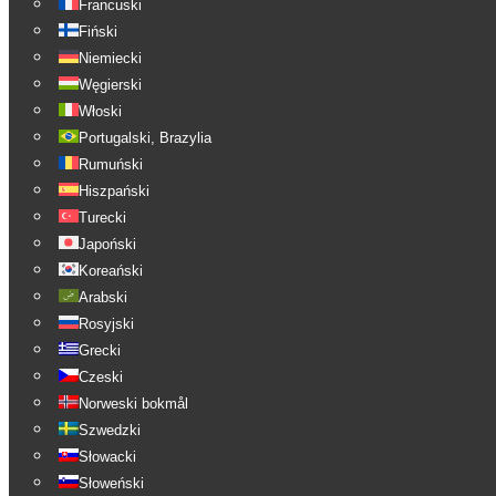
Francuski
Fiński
Niemiecki
Węgierski
Włoski
Portugalski, Brazylia
Rumuński
Hiszpański
Turecki
Japoński
Koreański
Arabski
Rosyjski
Grecki
Czeski
Norweski bokmål
Szwedzki
Słowacki
Słoweński