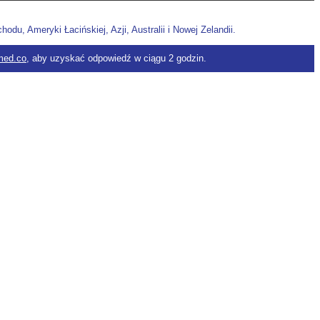
u, Ameryki Łacińskiej, Azji, Australii i Nowej Zelandii.
med.co
, aby uzyskać odpowiedź w ciągu 2 godzin.