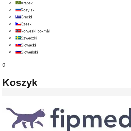
Arabski
Rosyjski
Grecki
Czeski
Norweski bokmål
Szwedzki
Słowacki
Słoweński
0
Koszyk