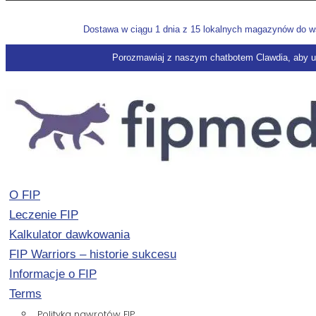
Dostawa w ciągu 1 dnia z 15 lokalnych magazynów do wszy
Porozmawiaj z naszym chatbotem Clawdia, aby u
O FIP
Leczenie FIP
Kalkulator dawkowania
FIP Warriors – historie sukcesu
Informacje o FIP
Terms
Polityka nawrotów FIP