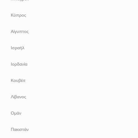
Κύπρος
Αίγυπτος
Ισραήλ
Ιορδανία
Κουβέιτ
Λίβανος
Ομάν
Πακιστάν