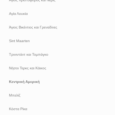
Άγιος Χριστόφορος και Νέβις
Αγία Λουκία
Άγιος Βικέντιος και Γρεναδίνες
Sint Maarten
Τρινιντάντ και Τομπάγκο
Νήσοι Τερκς και Κάικος
Κεντρική Αμερική
Μπελίζ
Κόστα Ρίκα